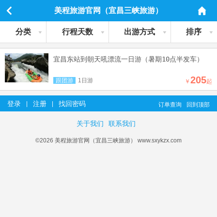
美程旅游官网（宜昌三峡旅游）
分类
行程天数
出游方式
排序
宜昌东站到朝天吼漂流一日游（暑期10点半发车）
205
跟团游
1日游
￥
起
登录
注册
找回密码
|
|
订单查询
回到顶部
关于我们
联系我们
©2026 美程旅游官网（宜昌三峡旅游） www.sxykzx.com