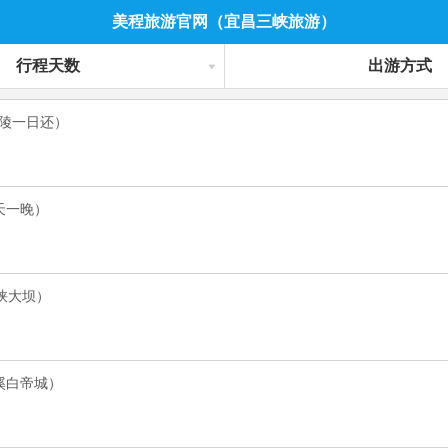
美程旅游官网（宜昌三峡旅游）
行程天数
出游方式
陵一日还）
天一晚）
峡大坝）
溪白帝城）