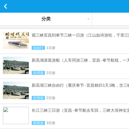
分类
观三峡宜昌到奉节三峡一日游（江山如诗游轮，千里江
自由行
1日游
新高湖滚装游船（人车同游三峡，宜昌-奉节航线，一
自驾游
2日游
新高湖三峡自由行（重庆奉节-宜昌秭归1天1晚，含三
自驾游
2日游
长江三峡三日游（宜昌-奉节船去车回，三峡大坝神女
跟团游
3日游