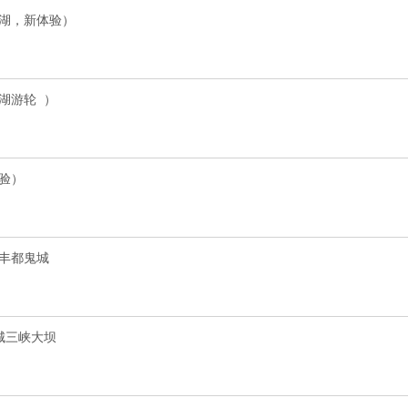
湖，新体验）
湖游轮 ）
验）
丰都鬼城
城三峡大坝