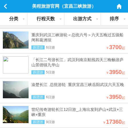
美程旅游官网（宜昌三峡旅游）
分类
行程天数
出游方式
排序
重庆到武汉三峡游轮＜总统六号＞六天五晚过五级船
闸和葛洲坝
3700
跟团游
6日游
￥
起
「长江二号游长江」武汉到南京航线四天三晚畅游庐
山景德镇九华山
3950
跟团游
5日游
￥
起
渝楚长江 总统游轮 重庆宜昌三峡岳阳武汉六天五晚
3950
跟团游
6日游
￥
起
世纪传奇游轮长江12日游_上海出发到庐山+武汉+三
峡+重庆
17360
跟团游
9日游
￥
起