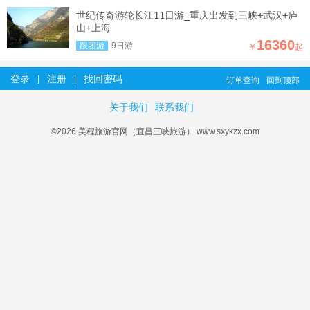
世纪传奇游轮长江11日游_重庆出发到三峡+武汉+庐
山+上海
16360
跟团游
9日游
￥
起
登录
注册
找回密码
|
|
订单查询
回到顶部
关于我们
联系我们
©2026 美程旅游官网（宜昌三峡旅游） www.sxykzx.com