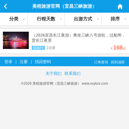
美程旅游官网（宜昌三峡旅游）
分类
行程天数
出游方式
排序
（2026宜昌长江夜游）乘坐三峡八号游轮，过船闸，
赏长江夜景
168
自由行
1日游
￥
起
登录
注册
找回密码
|
|
订单查询
回到顶部
关于我们
联系我们
©2026 美程旅游官网（宜昌三峡旅游） www.sxykzx.com