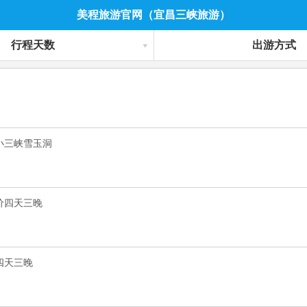
美程旅游官网（宜昌三峡旅游）
行程天数
出游方式
小三峡雪玉洞
价四天三晚
四天三晚