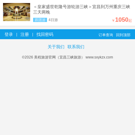
＜皇家盛世乾隆号游轮游三峡＞宜昌到万州重庆三峡
三天两晚
1050
跟团游
4日游
￥
起
登录
注册
找回密码
|
|
订单查询
回到顶部
关于我们
联系我们
©2026 美程旅游官网（宜昌三峡旅游） www.sxykzx.com